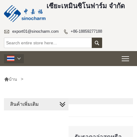
เซียะเหมินซิโนฟาร์ม จำกัด

export01@sinocharm.com
+86-18859277188


Tog


>
บ้าน
สินค้าเพิ่มเติม
รับราคาล่าสุดหรือ