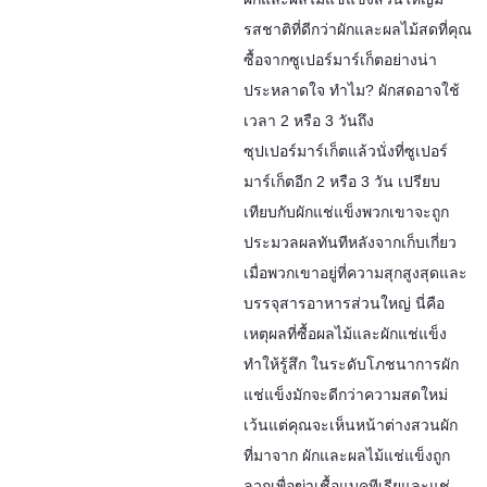
รสชาติที่ดีกว่าผักและผลไม้สดที่คุณ
ซื้อจากซูเปอร์มาร์เก็ตอย่างน่า
ประหลาดใจ ทำไม? ผักสดอาจใช้
เวลา 2 หรือ 3 วันถึง
ซุปเปอร์มาร์เก็ตแล้วนั่งที่ซูเปอร์
มาร์เก็ตอีก 2 หรือ 3 วัน เปรียบ
เทียบกับผักแช่แข็งพวกเขาจะถูก
ประมวลผลทันทีหลังจากเก็บเกี่ยว
เมื่อพวกเขาอยู่ที่ความสุกสูงสุดและ
บรรจุสารอาหารส่วนใหญ่ นี่คือ
เหตุผลที่ซื้อผลไม้และผักแช่แข็ง
ทำให้รู้สึก ในระดับโภชนาการผัก
แช่แข็งมักจะดีกว่าความสดใหม่
เว้นแต่คุณจะเห็นหน้าต่างสวนผัก
ที่มาจาก ผักและผลไม้แช่แข็งถูก
ลวกเพื่อฆ่าเชื้อแบคทีเรียและแช่