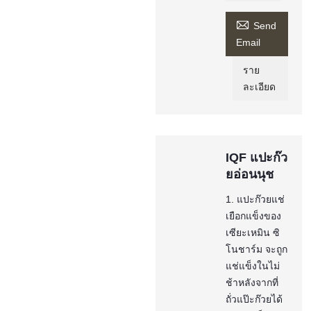

Send
Email
ราย
ละเอียด
IQF แปะก๊ว
ยอ่อนนุช
1. แปะก๊วยแช่
เยือกแข็งของ
เซียะเหมิน ซิ
โนชาร์ม จะถูก
แช่แข็งในไม่
ช้าหลังจากที่
ถั่วแป๊ะก๊วยได้