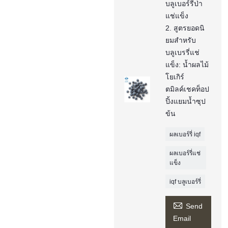
บลูเบอร์รี่ป่า
แช่แข็ง
2. สูตรยอดนิ
ยมสำหรับ
บลูเบรรี่แช่
แข็ง: น้ำผลไม้
โยเกิร์
ตมิลค์เชคท็อป
ปิ้งแยมน้ำซุป
ข้น
ผลเบอร์รี่ iqf
ผลเบอร์รี่แช่
แข็ง
iqf บลูเบอร์รี่

Send
Email