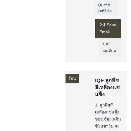
IQF ราส
เบอร์รี่เสีย

Send
Email
ราย
ละเอียด
ร้อน
IQF ลูกพีช
สีเหลืองแช่
แข็ง
1. ลูกพีชสี
เหลืองแช่แข็ง
ของเซียะเหมิน
ซิโนชาร์ม จะ