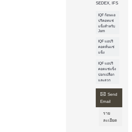
SEDEX, IFS
IQF ก้อนแอ
ปริคอทแช่
แข็งสำหรับ
Jam
IQF แอปริ
คอตหั่นแช่
แข็ง
IQF แอปริ
คอตแช่แข็ง
ปอกเปลือก
และลวก

Send
Email
ราย
ละเอียด