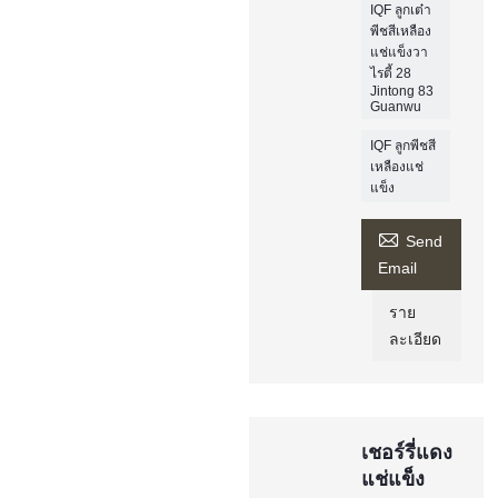
IQF ลูกเต๋า
พีชสีเหลือง
แช่แข็งวา
ไรตี้ 28
Jintong 83
Guanwu
IQF ลูกพีชสี
เหลืองแช่
แข็ง

Send
Email
ราย
ละเอียด
เชอร์รี่แดง
แช่แข็ง