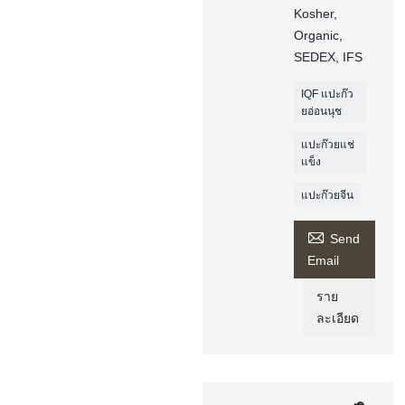
Kosher,
Organic,
SEDEX, IFS
IQF แปะก๊ว
ยอ่อนนุช
แปะก๊วยแช่
แข็ง
แปะก๊วยจีน

Send
Email
ราย
ละเอียด