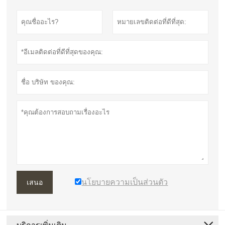
นโยบายความเป็นส่วนตัว
เสนอ