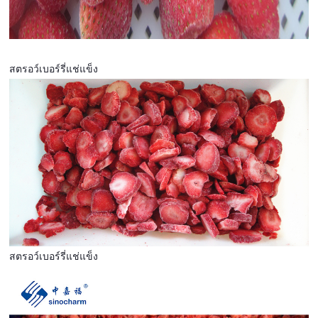
สตรอว์เบอร์รี่แช่แข็ง
สตรอว์เบอร์รี่แช่แข็ง