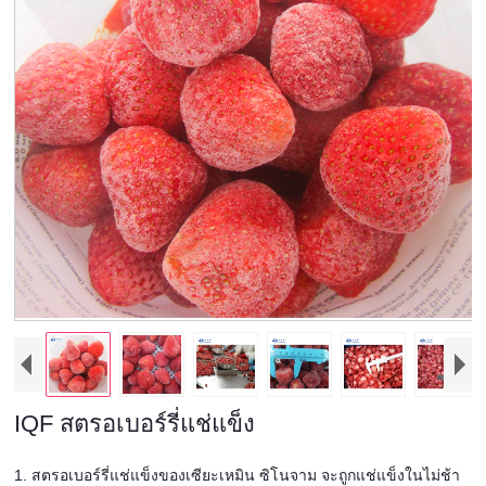
IQF สตรอเบอร์รี่แช่แข็ง
1. สตรอเบอร์รี่แช่แข็งของเซียะเหมิน ซิโนจาม จะถูกแช่แข็งในไม่ช้า