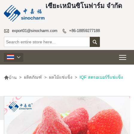
เซียะเหมินซิโนฟาร์ม จำกัด

export01@sinocharm.com
+86-18859277188


Tog


>
ผลิตภัณฑ์
>
ผลไม้แช่แข็ง
>
IQF สตรอเบอร์รี่แช่แข็ง
บ้าน
สินค้า
เพิ่ม
เติม