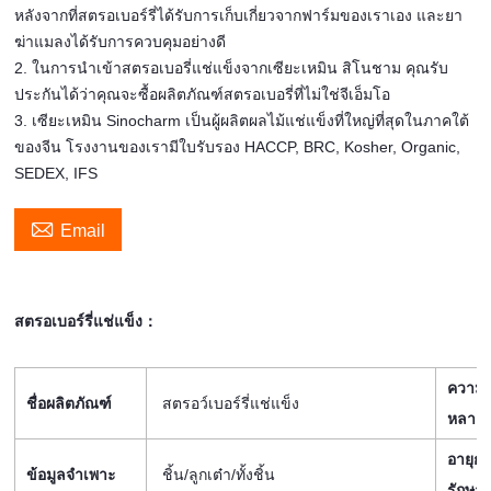
หลังจากที่สตรอเบอร์รี่ได้รับการเก็บเกี่ยวจากฟาร์มของเราเอง และยา
ฆ่าแมลงได้รับการควบคุมอย่างดี
2. ในการนำเข้าสตรอเบอรี่แช่แข็งจากเซียะเหมิน สิโนชาม คุณรับ
ประกันได้ว่าคุณจะซื้อผลิตภัณฑ์สตรอเบอรี่ที่ไม่ใช่จีเอ็มโอ
3. เซียะเหมิน Sinocharm เป็นผู้ผลิตผลไม้แช่แข็งที่ใหญ่ที่สุดในภาคใต้
ของจีน โรงงานของเรามีใบรับรอง HACCP, BRC, Kosher, Organic,
SEDEX, IFS

Email
สตรอเบอร์รี่แช่แข็ง：
ความ
ชื่อผลิตภัณฑ์
สตรอว์เบอร์รี่แช่แข็ง
หลาย
อายุกา
ข้อมูลจำเพาะ
ชิ้น/ลูกเต๋า/ทั้งชิ้น
รักษา