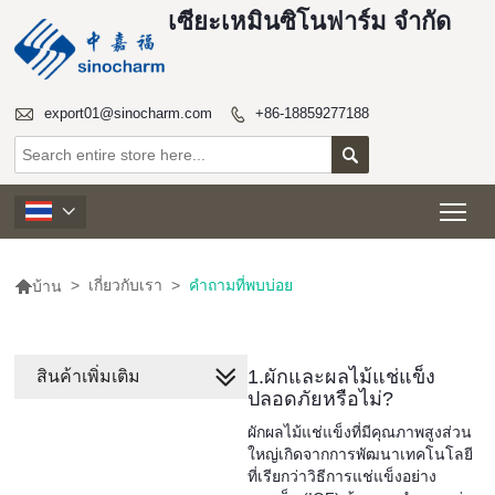
เซียะเหมินซิโนฟาร์ม จำกัด

export01@sinocharm.com
+86-18859277188


Tog


>
เกี่ยวกับเรา
>
คำถามที่พบบ่อย
บ้าน
1.ผักและผลไม้แช่แข็ง
สินค้าเพิ่มเติม
ปลอดภัยหรือไม่?
ผักผลไม้แช่แข็งที่มีคุณภาพสูงส่วน
ใหญ่เกิดจากการพัฒนาเทคโนโลยี
ที่เรียกว่าวิธีการแช่แข็งอย่าง