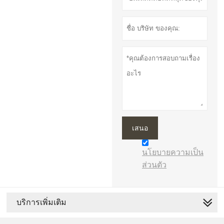
เสนอ
นโยบายความเป็น
ส่วนตัว
บริการเพิ่มเติม