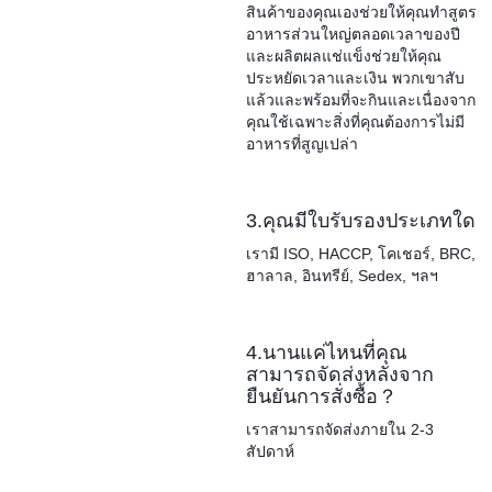
สินค้าของคุณเองช่วยให้คุณทำสูตร
อาหารส่วนใหญ่ตลอดเวลาของปี
และผลิตผลแช่แข็งช่วยให้คุณ
ประหยัดเวลาและเงิน พวกเขาสับ
แล้วและพร้อมที่จะกินและเนื่องจาก
คุณใช้เฉพาะสิ่งที่คุณต้องการไม่มี
อาหารที่สูญเปล่า
3.คุณมีใบรับรองประเภทใด
เรามี ISO, HACCP, โคเชอร์, BRC,
ฮาลาล, อินทรีย์, Sedex, ฯลฯ
4.นานแค่ไหนที่คุณ
สามารถจัดส่งหลังจาก
ยืนยันการสั่งซื้อ？
เราสามารถจัดส่งภายใน 2-3
สัปดาห์