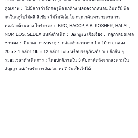
คุณภาพ： ไม่มีสารกำจัดศัตรูพืชตกค้าง ปลอดจากหนอน อินทรีย์ พืช
ผลในฤดูใบไม้ผลิ สีเขียว ไม่ใช่จีเอ็มโอ กรุณาค้นหารายงานการ
ทดสอบด้านล่าง ใบรับรอง： BRC, HACCP, AIB, KOSHER, HALAL,
NOP, EOS, SEDEX แหล่งกำเนิด： Jiangsu เจ้อเจียง， ฤดูกาลมณฑล
ซานตง： มีนาคม การบรรจุ： กล่องจำนวนมาก 1 × 10 กก. กล่อง
20lb × 1 กล่อง 1lb × 12 กล่อง Tote หรือบรรจุภัณฑ์ขายปลีกอื่น ๆ
ระยะเวลาดำเนินการ：โดยปกติภายใน 3 สัปดาห์หลังจากลงนามใน
สัญญา แต่สำหรับการจัดส่งด่วน 7 วันเป็นไปได้