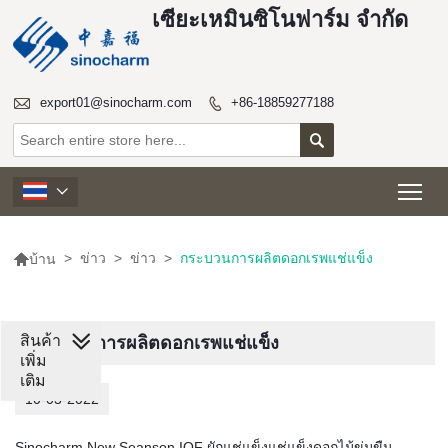
เซียะเหมินซิโนฟาร์ม จำกัด

export01@sinocharm.com
+86-18859277188


Tog


>
ข่าว
>
ข่าว
>
กระบวนการผลิตดอกเรพแช่แข็ง
บ้าน
สินค้า
กระบวนการผลิตดอกเรพแช่แข็ง
เพิ่ม
เติม
10-03-2022
Sinocharm New Seanson IQF ผักแช่แข็งแช่แข็งดอกไม้ข่มขืน