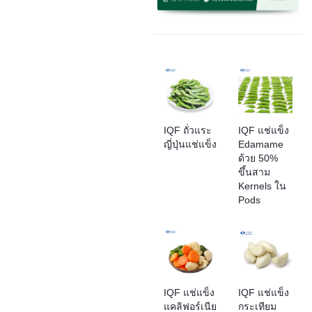
IQF ถั่วแระ
IQF แช่แข็ง
ญี่ปุ่นแช่แข็ง
Edamame
ด้วย 50%
ขึ้นสาม
Kernels ใน
Pods
IQF แช่แข็ง
IQF แช่แข็ง
แคลิฟอร์เนีย
กระเทียม