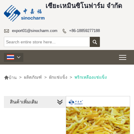
เซียะเหมินซิโนฟาร์ม จำกัด

export01@sinocharm.com
+86-18859277188


Tog


>
ผลิตภัณฑ์
>
ผักแช่แข็ง
>
พริกเหลืองแช่แข็ง
บ้าน
สินค้าเพิ่มเติม