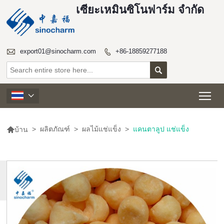
เซียะเหมินซิโนฟาร์ม จำกัด

export01@sinocharm.com
+86-18859277188


Tog


>
ผลิตภัณฑ์
>
ผลไม้แช่แข็ง
>
แคนตาลูป แช่แข็ง
บ้าน
สินค้า
เพิ่ม
เติม