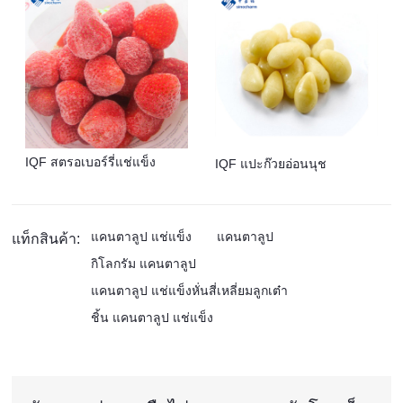
IQF สตรอเบอร์รี่แช่แข็ง
IQF แปะก๊วยอ่อนนุช
แคนตาลูป แช่แข็ง
แคนตาลูป
แท็กสินค้า:
กิโลกรัม แคนตาลูป
แคนตาลูป แช่แข็งหั่นสี่เหลี่ยมลูกเต๋า
ชิ้น แคนตาลูป แช่แข็ง