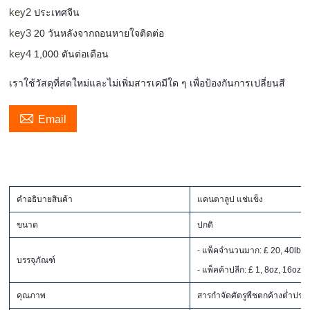
key2
ประเทศจีน
key3
20 วันหลังจากถอนหายใจติดต่อ
key4
1,000 ตันต่อเดือน
เราใช้วัสดุที่สดใหม่และไม่เพิ่มสารเคมีใด ๆ เพื่อป้องกันการเปลี่ยนสี

Email
คำอธิบายสินค้า
แคนตาลูป แช่แข็ง
ขนาด
ปกติ
- แพ็คจำนวนมาก: £ 20, 40lb, 1
บรรจุภัณฑ์
- แพ็คค้าปลีก: £ 1, 8oz, 16oz, 5
คุณภาพ
สารกำจัดศัตรูพืชตกค้างต่ำป