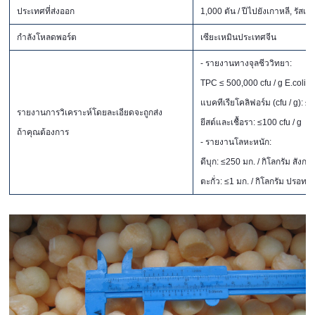
ประเทศที่ส่งออก
1,000 ตัน / ปีไปยังเกาหลี, รัส
กำลังโหลดพอร์ต
เซียะเหมินประเทศจีน
- รายงานทางจุลชีววิทยา:
TPC ≤ 500,000 cfu / g E.coli (cf
แบคทีเรียโคลิฟอร์ม (cfu / g): ≤
รายงานการวิเคราะห์โดยละเอียดจะถูกส่ง
ยีสต์และเชื้อรา: ≤100 cfu / g
ถ้าคุณต้องการ
- รายงานโลหะหนัก:
ดีบุก: ≤250 มก. / กิโลกรัม สังก
ตะกั่ว: ≤1 มก. / กิโลกรัม ปรอท: 