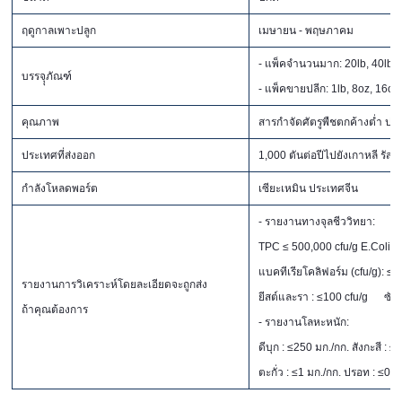
ฤดูกาลเพาะปลูก
เมษายน - พฤษภาคม
- แพ็คจำนวนมาก: 20lb, 40lb, 
บรรจุุภัณฑ์
- แพ็คขายปลีก: 1lb, 8oz, 16oz
คุณภาพ
สารกำจัดศัตรูพืชตกค้างต่ำ 
ประเทศที่ส่งออก
1,000 ตันต่อปีไปยังเกาหลี รัส
กำลังโหลดพอร์ต
เซียะเหมิน ประเทศจีน
- รายงานทางจุลชีววิทยา:
TPC ≤ 500,000 cfu/g E.Coli (c
แบคทีเรียโคลิฟอร์ม (cfu/g): ≤
รายงานการวิเคราะห์โดยละเอียดจะถูกส่ง
ยีสต์และรา : ≤100 cfu/g
ซัล
ถ้าคุณต้องการ
- รายงานโลหะหนัก:
ดีบุก : ≤250 มก./กก. สังกะสี :
ตะกั่ว : ≤1 มก./กก. ปรอท : ≤0.0