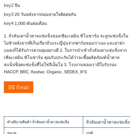
key2
จีน
key3
20 วันหลังจากถอนหายใจติดต่อกัน
key4
1,000 ตันต่อเดือน
1. ถั่วลันเตาน้ำตาลแช่แข็งของเซียะเหมิน ซิโนชาร์ม จะถูกแช่แข็งใน
ไม่ช้าหลังจากที่เก็บเกี่ยวถั่วแระญี่ปุ่นจากฟาร์มของเราเอง และยาฆ่า
แมลงก็ได้รับการควบคุมอย่างดี 2. ในการนำเข้าถั่วลันเตาแช่แข็งจาก
เซียะเหมิน ซิโนชาร์ม คุณรับประกันได้ว่าจะซื้อผลิตภัณฑ์น้ำตาล
สแน็ปช็อตแช่แข็งที่ไม่ใช่จีเอ็มโอ 3. โรงงานของเรามีใบรับรอง
HACCP, BRC, Kosher, Organic, SEDEX, IFS

Email
ถั่วลันเตาน้ำตาลแช่แข็ง
คำอธิบายสินค้า ถั่วลันเตาน้ำตาลแช่แข็ง
ขนาด
ปกติ