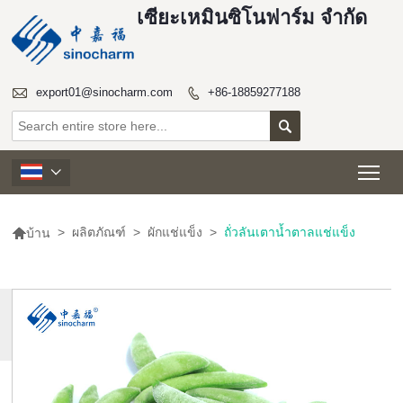
เซียะเหมินซิโนฟาร์ม จำกัด

export01@sinocharm.com
+86-18859277188


Tog


>
ผลิตภัณฑ์
>
ผักแช่แข็ง
>
ถั่วลันเตาน้ำตาลแช่แข็ง
บ้าน
สินค้า
เพิ่ม
เติม