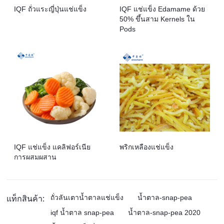
IQF ถั่วแระญี่ปุ่นแช่แข็ง
IQF แช่แข็ง Edamame ด้วย
50% ขึ้นสาม Kernels ใน
Pods
IQF แช่แข็ง แคลิฟอร์เนีย
พริกเหลืองแช่แข็ง
การผสมผสาน
ถั่วลันเตาน้ำตาลแช่แข็ง
น้ำตาล-snap-pea
แท็กสินค้า:
iqf น้ำตาล snap-pea
น้ำตาล-snap-pea 2020